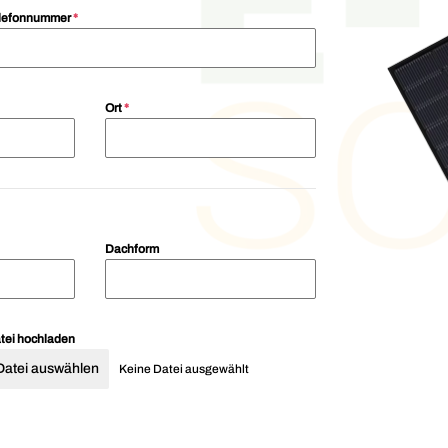
lefonnummer
*
Ort
*
Dachform
tei hochladen
Datei auswählen
Keine Datei ausgewählt