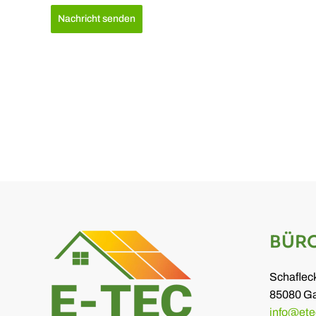
Nachricht senden
BÜR
Schaflec
85080 G
info@ete