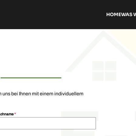
HOME
WAS W
n uns bei Ihnen mit einem individuellem
achname
*